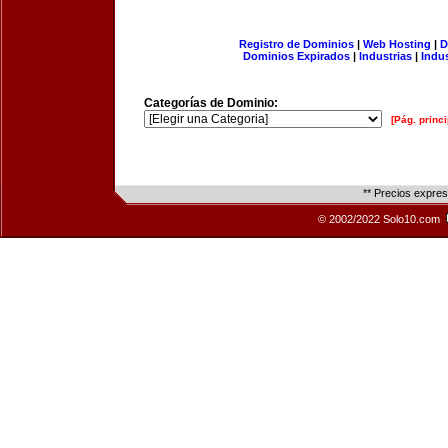
Registro de Dominios
|
Web Hosting
|
D
Dominios Expirados
|
Industrias
|
Indu
Categorías de Dominio:
[Pág. princi
** Precios expre
© 2002/2022 Solo10.com