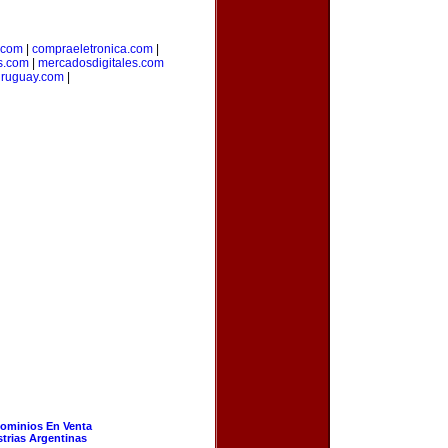
.com
|
compraeletronica.com
|
s.com
|
mercadosdigitales.com
uruguay.com
|
ominios En Venta
strias Argentinas