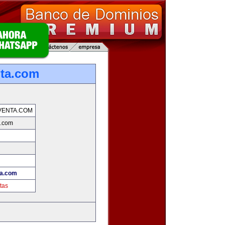
nta.com
VENTA.COM
a.com
ta.com
tas