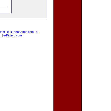
com
|
e-BuenosAires.com
|
e-
m
|
e-Kiosco.com
|