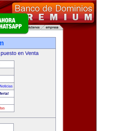
m
 puesto en Venta
M
Noticias
ferta!
tas