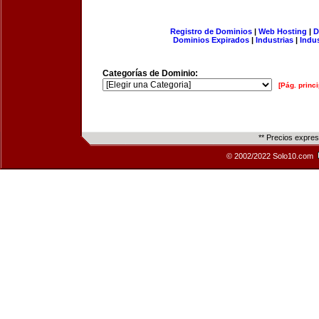
Registro de Dominios
|
Web Hosting
|
D
Dominios Expirados
|
Industrias
|
Indu
Categorías de Dominio:
[Pág. princi
** Precios expre
© 2002/2022 Solo10.com