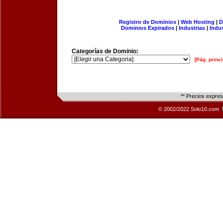
Registro de Dominios
|
Web Hosting
|
D
Dominios Expirados
|
Industrias
|
Indu
Categorías de Dominio:
[Pág. princi
** Precios expre
© 2002/2022 Solo10.com