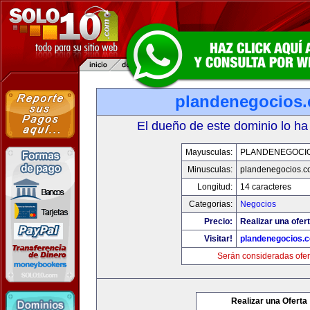
plandenegocios.
El dueño de este dominio lo ha
Mayusculas:
PLANDENEGOCIO
Minusculas:
plandenegocios.c
Longitud:
14 caracteres
Categorias:
Negocios
Precio:
Realizar una ofert
Visitar!
plandenegocios.
Serán consideradas ofer
Realizar una Oferta