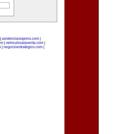
|
asistenciaviajeros.com
|
om
|
vehiculosalaventa.com
|
m
|
negocioestrategico.com
|