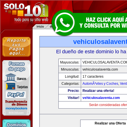
vehiculosalaven
El dueño de este dominio lo ha
Mayusculas:
VEHICULOSALAVENTA.CO
Minusculas:
vehiculosalaventa.com
Longitud:
17 caracteres
Categorias:
AutomÃ³viles y Coches
,
Vent
Precio:
Realizar una oferta!
Visitar!
vehiculosalaventa.com
Serán consideradas ofer
Realizar una Oferta