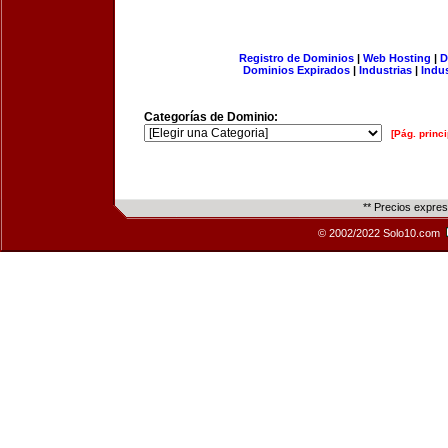
Registro de Dominios
|
Web Hosting
|
D
Dominios Expirados
|
Industrias
|
Indu
Categorías de Dominio:
[Pág. princi
** Precios expre
© 2002/2022 Solo10.com