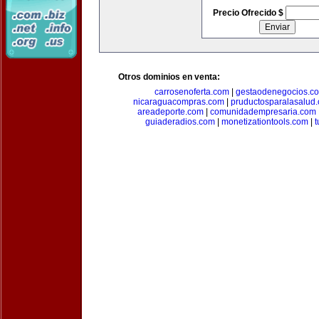
Precio Ofrecido $
Otros dominios en venta:
carrosenoferta.com
|
gestaodenegocios.c
nicaraguacompras.com
|
pruductosparalasalud
areadeporte.com
|
comunidadempresaria.com
guiaderadios.com
|
monetizationtools.com
|
t