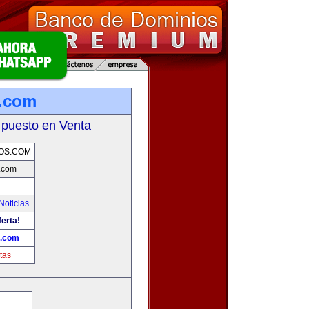
.com
 puesto en Venta
OS.COM
.com
Noticias
ferta!
.com
tas