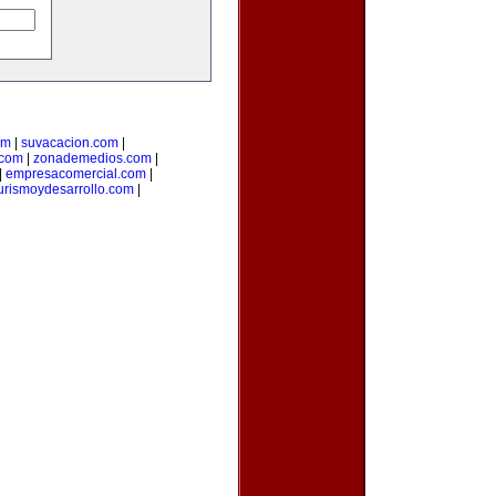
om
|
suvacacion.com
|
.com
|
zonademedios.com
|
|
empresacomercial.com
|
urismoydesarrollo.com
|