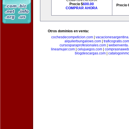
COMPRAR AHORA
Precio $
600.00
Precio 
COMPRAR AHORA
Otros dominios en venta:
cochesdecompeticion.com
|
vacacionesargentina
alquilerbungalows.com
|
traficogratis.co
cursosparaprofesionales.com
|
webenventa
lineamujer.com
|
celujuegos.com
|
comprasnaweb
blogdescargas.com
|
catalogoinmo