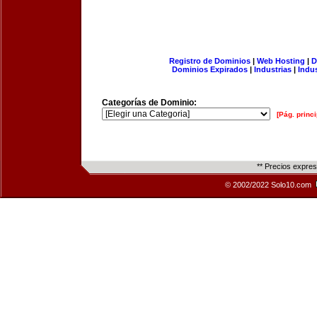
Registro de Dominios
|
Web Hosting
|
D
Dominios Expirados
|
Industrias
|
Indu
Categorías de Dominio:
[Pág. princi
** Precios expre
© 2002/2022 Solo10.com