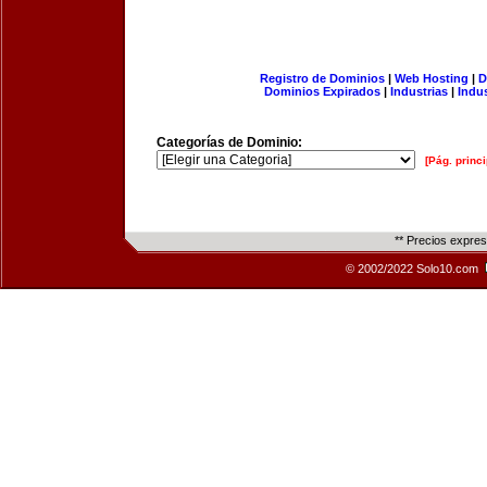
Registro de Dominios
|
Web Hosting
|
D
Dominios Expirados
|
Industrias
|
Indu
Categorías de Dominio:
[Pág. princi
** Precios expre
© 2002/2022 Solo10.com