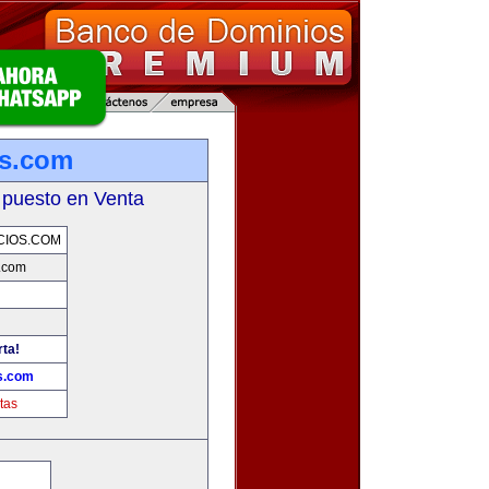
os.com
 puesto en Venta
CIOS.COM
.com
rta!
s.com
tas