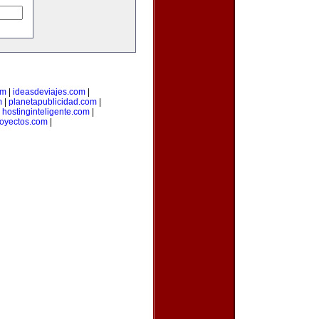
om
|
ideasdeviajes.com
|
m
|
planetapublicidad.com
|
|
hostinginteligente.com
|
oyectos.com
|