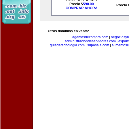
COMPRAR AHORA
Precio $
590.00
Precio 
COMPRAR AHORA
Otros dominios en venta:
agentesdecompra.com
|
negociosy
administraciondeservidores.com
|
expan
guiadetecnologia.com
|
supasaje.com
|
alimentosl