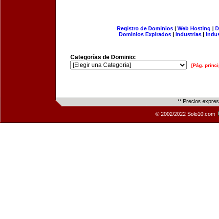
Registro de Dominios
|
Web Hosting
|
D
Dominios Expirados
|
Industrias
|
Indu
Categorías de Dominio:
[Pág. princi
** Precios expre
© 2002/2022 Solo10.com