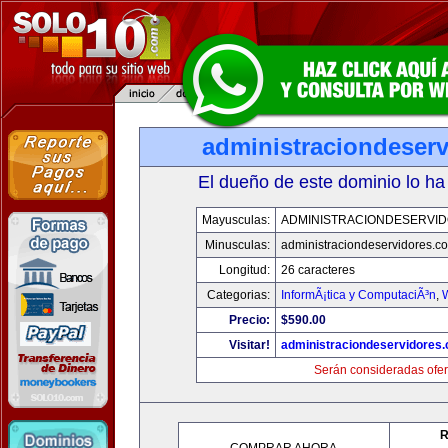
administraciondeser
El dueño de este dominio lo ha
Mayusculas:
ADMINISTRACIONDESERVI
Minusculas:
administraciondeservidores.c
Longitud:
26 caracteres
Categorias:
InformÃ¡tica y ComputaciÃ³n
,
Precio:
$590.00
Visitar!
administraciondeservidores
Serán consideradas ofer
R