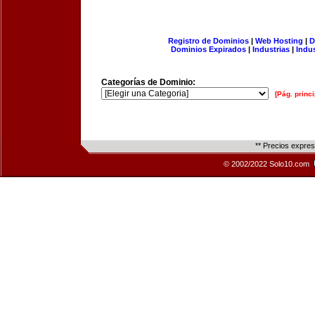
Registro de Dominios
|
Web Hosting
|
D
Dominios Expirados
|
Industrias
|
Indu
Categorías de Dominio:
[Pág. princi
** Precios expre
© 2002/2022 Solo10.com