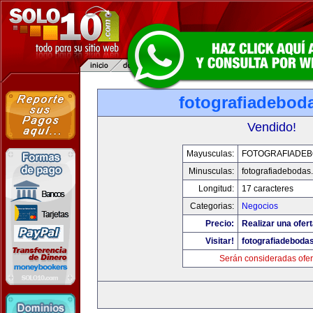
fotografiadebod
Vendido!
Mayusculas:
FOTOGRAFIADE
Minusculas:
fotografiadebodas
Longitud:
17 caracteres
Categorias:
Negocios
Precio:
Realizar una ofert
Visitar!
fotografiadeboda
Serán consideradas ofer