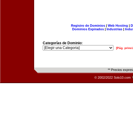
Registro de Dominios
|
Web Hosting
|
D
Dominios Expirados
|
Industrias
|
Indu
Categorías de Dominio:
[Pág. princi
** Precios expre
© 2002/2022 Solo10.com