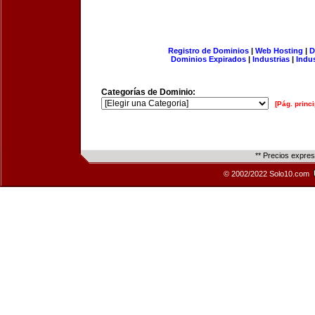
Registro de Dominios
|
Web Hosting
|
D
Dominios Expirados
|
Industrias
|
Indu
Categorías de Dominio:
[Pág. princi
** Precios expre
© 2002/2022 Solo10.com